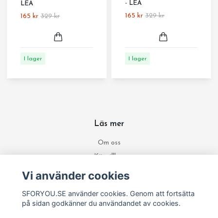
- LEA
LEA
165 kr
329 kr
165 kr
329 kr
I lager
I lager
Läs mer
Om oss
Köpvillkor
Material och skötselråd
Vi använder cookies
Ångra köp /returer
SFORYOU.SE använder cookies. Genom att fortsätta
Kontakta oss
på sidan godkänner du användandet av cookies.