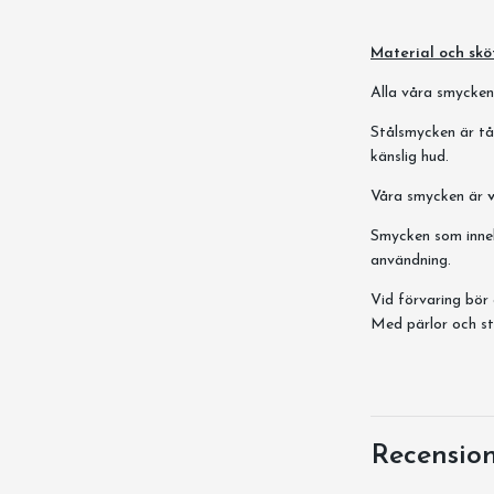
Material och skö
Alla våra smycken ä
Stålsmycken är tål
känslig hud.
Våra smycken är
Smycken som innehå
användning.
Vid förvaring bör 
Med pärlor och st
Recensio