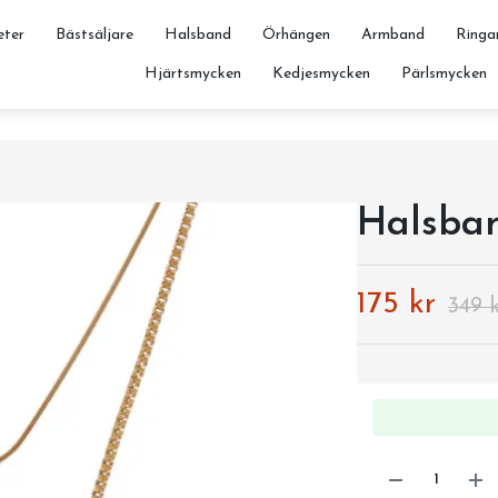
ter
Bästsäljare
Halsband
Örhängen
Armband
Ringa
Hjärtsmycken
Kedjesmycken
Pärlsmycken
Halsban
175 kr
349 