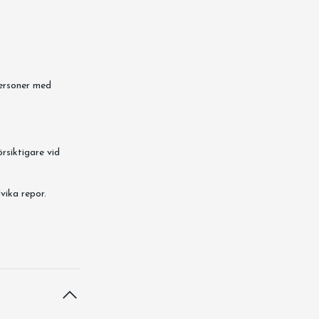
personer med
örsiktigare vid
vika repor.