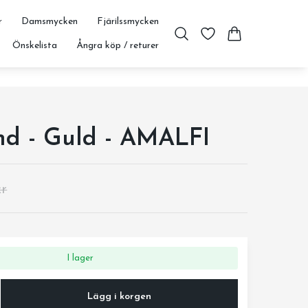
r
Damsmycken
Fjärilssmycken
Önskelista
Ångra köp / returer
d - Guld - AMALFI
kr
I lager
Lägg i korgen