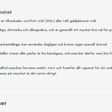
tselråd
r tillverkade i rostfritt stål (316L) eller 14K guldpläterat stål.
iga, slitstarka och allergisäkra, och är generellt ett mycket bra val för 
vattentåliga,
kan användas dagligen och kräver ingen speciell skötsel.
ller stenar eller pärlor är lite känsligare, och man bör därför vara lite f
alltid smycken förvaras mörkt, torrt och framför allt separat för att und
enar på smycket är det extra viktigt.
ner