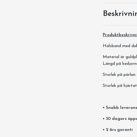
Beskrivni
Produktbeskrivn
Halsband med dub
Material är guldpl
Längd på kedjorn
Storlek på pärlan
Storlek på hjärta
• Snabb leverans
• 30 dagars öpp
• 2 års garanti