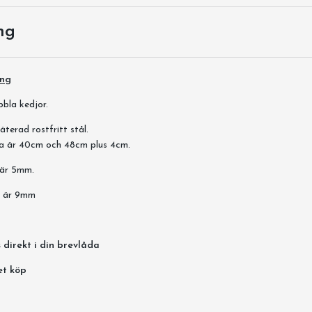
ng
ing
bla kedjor.
äterad rostfritt stål.
a är 40cm och 48cm plus 4cm.
 är 5mm.
t är 9mm
 direkt i din brevlåda
et köp