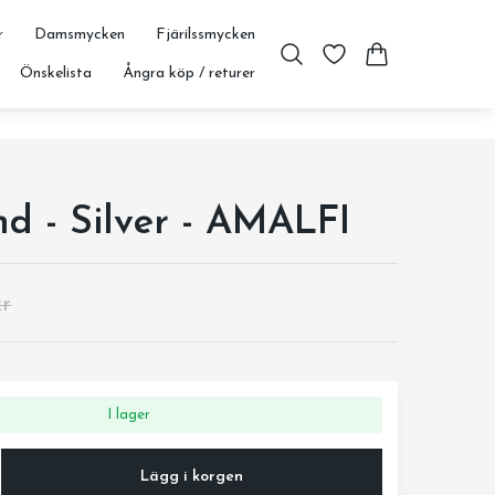
r
Damsmycken
Fjärilssmycken
Önskelista
Ångra köp / returer
d - Silver - AMALFI
kr
I lager
Lägg i korgen