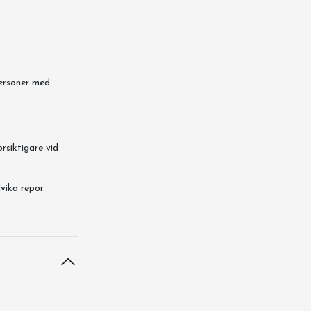
personer med
örsiktigare vid
vika repor.