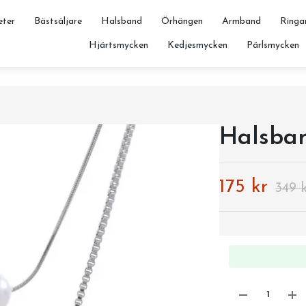
ter
Bästsäljare
Halsband
Örhängen
Armband
Ringa
Hjärtsmycken
Kedjesmycken
Pärlsmycken
Halsban
175 kr
349 