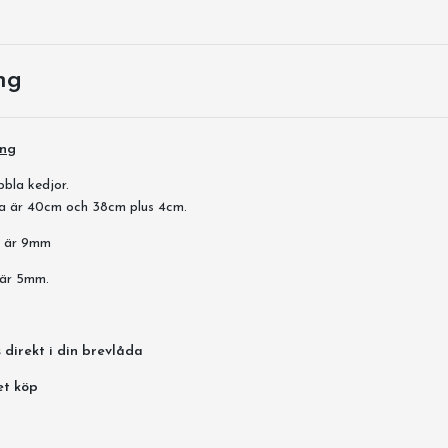
ng
ing
bla kedjor.
a är 40cm och 38cm plus 4cm.
t är 9mm
n är 5mm.
 direkt i din brevlåda
et köp