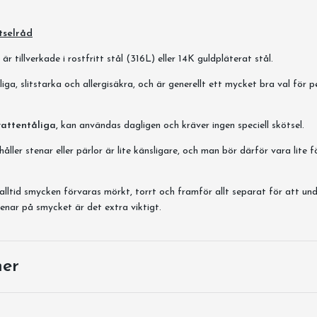
tselråd
r tillverkade i rostfritt stål (316L) eller 14K guldpläterat stål.
iga, slitstarka och allergisäkra, och är generellt ett mycket bra val för 
vattentåliga,
kan användas dagligen och kräver ingen speciell skötsel.
ller stenar eller pärlor är lite känsligare, och man bör därför vara lite f
alltid smycken förvaras mörkt, torrt och framför allt separat för att und
enar på smycket är det extra viktigt.
ner