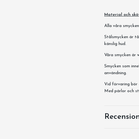
Material och skö
Alla våra smycken ä
Stålsmycken är tål
känslig hud.
Våra smycken är
Smycken som innehå
användning.
Vid förvaring bör 
Med pärlor och st
Recensio