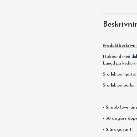
Beskrivni
Produktbeskrivn
Halsband med dub
Längd på kedjorn
Storlek på hjärta
Storlek på pärla
• Snabb leverans
• 30 dagars öpp
• 2 års garanti