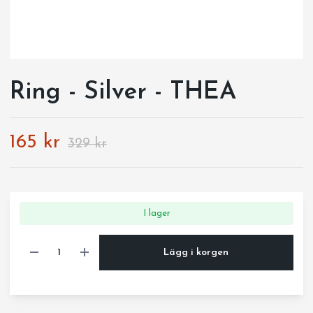
Ring - Silver - THEA
165 kr
329 kr
I lager
Lägg i korgen