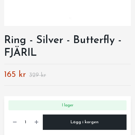
Ring - Silver - Butterfly -
FJÄRIL
165 kr
329 kr
I lager
Lägg i korgen