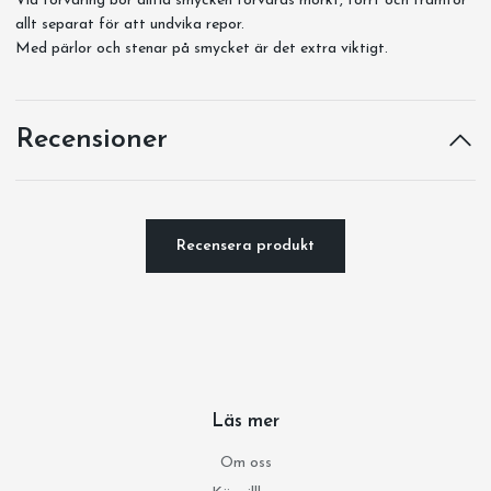
Vid förvaring bör alltid smycken förvaras mörkt, torrt och framför
allt separat för att undvika repor.
Med pärlor och stenar på smycket är det extra viktigt.
Recensioner
Recensera produkt
Läs mer
Om oss