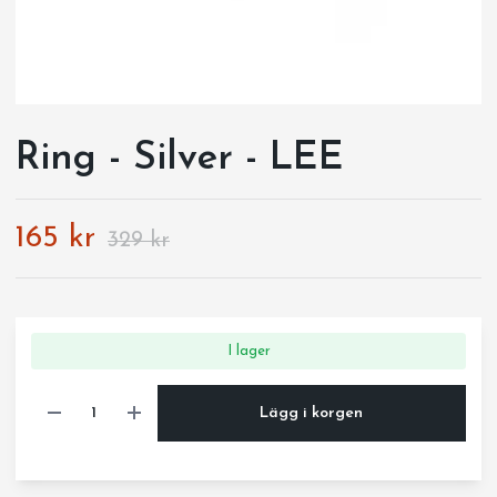
Ring - Silver - LEE
165 kr
329 kr
I lager
Lägg i korgen