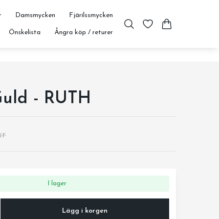
r
Damsmycken
Fjärilssmycken
Önskelista
Ångra köp / returer
Guld - RUTH
kr
I lager
Lägg i korgen