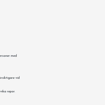
personer med
örsiktigare vid
dvika repor.