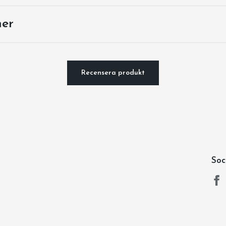
ner
Recensera produkt
Soc