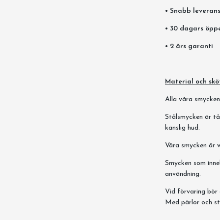
• Snabb leverans
• 30 dagars öpp
• 2 års garanti
Material och skö
Alla våra smycken ä
Stålsmycken är tål
känslig hud.
Våra smycken är
Smycken som innehå
användning.
Vid förvaring bör 
Med pärlor och st