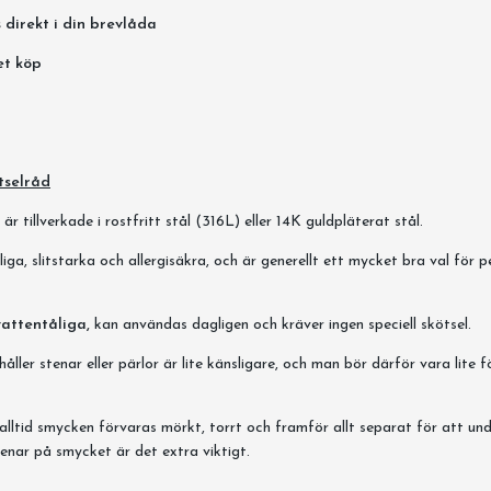
 direkt i din brevlåda
et köp
tselråd
r tillverkade i rostfritt stål (316L) eller 14K guldpläterat stål.
iga, slitstarka och allergisäkra, och är generellt ett mycket bra val för 
vattentåliga,
kan användas dagligen och kräver ingen speciell skötsel.
ller stenar eller pärlor är lite känsligare, och man bör därför vara lite f
alltid smycken förvaras mörkt, torrt och framför allt separat för att un
enar på smycket är det extra viktigt.