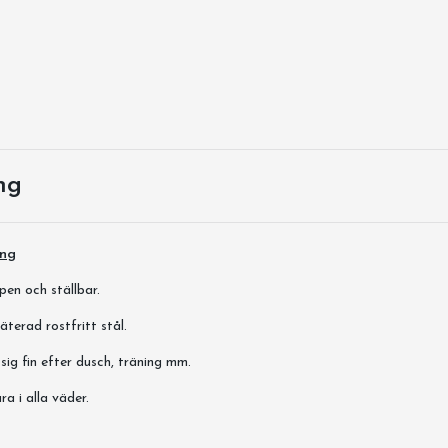
ng
ing
pen och ställbar.
äterad rostfritt stål.
 sig fin efter dusch, träning mm.
a i alla väder.