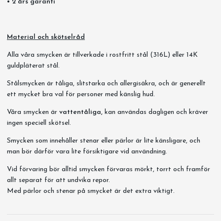
• 2 års garanti
Material och skötselråd
Alla våra smycken är tillverkade i rostfritt stål (316L) eller 14K
guldpläterat stål.
Stålsmycken är tåliga, slitstarka och allergisäkra, och är generellt
ett mycket bra val för personer med känslig hud.
Våra smycken är
vattentåliga,
kan användas dagligen och kräver
ingen speciell skötsel.
Smycken som innehåller stenar eller pärlor är lite känsligare, och
man bör därför vara lite försiktigare vid användning.
Vid förvaring bör alltid smycken förvaras mörkt, torrt och framför
allt separat för att undvika repor.
Med pärlor och stenar på smycket är det extra viktigt.