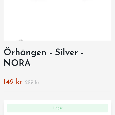
Örhängen - Silver -
NORA
149 kr
299 kr
I lager