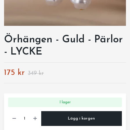
Örhängen - Guld - Pärlor
- LYCKE
175 kr
349 kr
I lager
Lägg i korgen