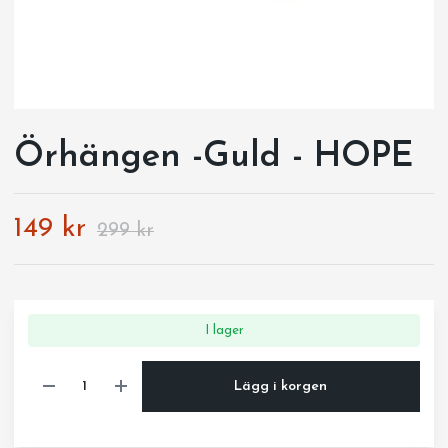
Örhängen -Guld - HOPE
149 kr
299 kr
I lager
Lägg i korgen