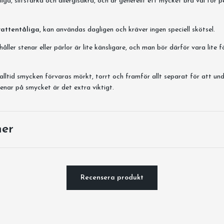
iga, slitstarka och allergisäkra, och är generellt ett mycket bra val för 
vattentåliga,
kan användas dagligen och kräver ingen speciell skötsel.
ller stenar eller pärlor är lite känsligare, och man bör därför vara lite f
alltid smycken förvaras mörkt, torrt och framför allt separat för att und
enar på smycket är det extra viktigt.
ner
Recensera produkt