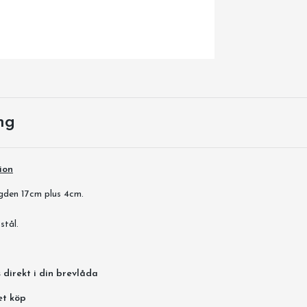
ng
ion
den 17cm plus 4cm.
 stål.
 direkt i din brevlåda
et köp