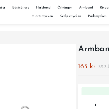
ter
Bästsäljare
Halsband
Örhängen
Armband
Ringa
Hjärtsmycken
Kedjesmycken
Pärlsmycken
Armband
165 kr
329 