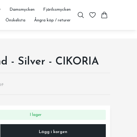
r
Damsmycken
Fjärilssmycken
Önskelista
Ångra köp / returer
 - Silver - CIKORIA
kr
I lager
Lägg i korgen