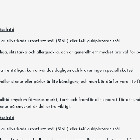
tselråd
r tillverkade i rostfritt stål (316L) eller 14K guldpläterat stål.
iga, slitstarka och allergisäkra, och är generellt ett mycket bra val för 
vattentåliga,
kan användas dagligen och kräver ingen speciell skötsel.
ller stenar eller pärlor är lite känsligare, och man bör därför vara lite f
alltid smycken förvaras mörkt, torrt och framför allt separat för att und
enar på smycket är det extra viktigt.
tselråd
r tillverkade i rostfritt stål (316L) eller 14K guldpläterat stål.