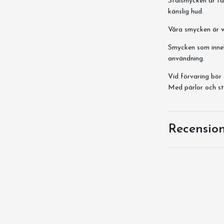
Stålsmycken är tål
känslig hud.
Våra smycken är
Smycken som innehå
användning.
Vid förvaring bör 
Med pärlor och st
Recensio