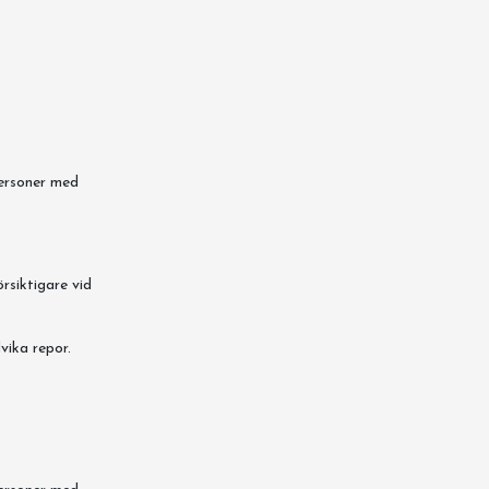
personer med
örsiktigare vid
vika repor.