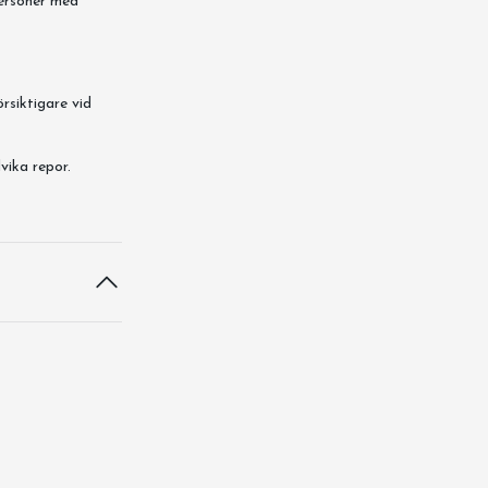
personer med
örsiktigare vid
vika repor.