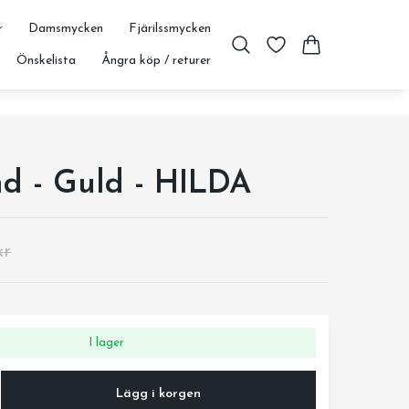
r
Damsmycken
Fjärilssmycken
Önskelista
Ångra köp / returer
d - Guld - HILDA
kr
I lager
Lägg i korgen