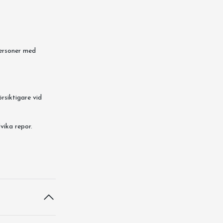
personer med
örsiktigare vid
vika repor.