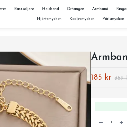
ter
Bästsäljare
Halsband
Örhängen
Armband
Ringa
Hjärtsmycken
Kedjesmycken
Pärlsmycken
Armban
185 kr
369 