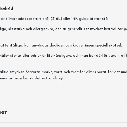
tselråd
r tillverkade i rostfritt stål (316L) eller 14K guldpläterat stål.
iga, slitstarka och allergisäkra, och är generellt ett mycket bra val för 
vattentåliga,
kan användas dagligen och kräver ingen speciell skötsel.
ller stenar eller pärlor är lite känsligare, och man bör därför vara lite f
alltid smycken förvaras mörkt, torrt och framför allt separat för att und
enar på smycket är det extra viktigt.
ner