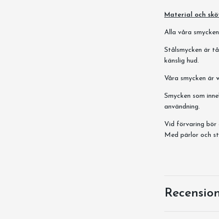
Material och skö
Alla våra smycken ä
Stålsmycken är tål
känslig hud.
Våra smycken är
Smycken som innehå
användning.
Vid förvaring bör 
Med pärlor och st
Recensio