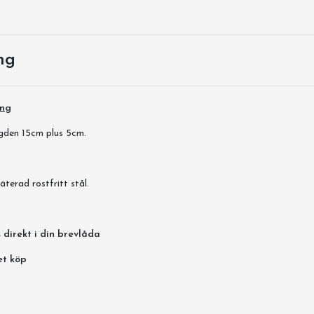
ng
ing
den 15cm plus 5cm.
äterad rostfritt stål.
 direkt i din brevlåda
et köp