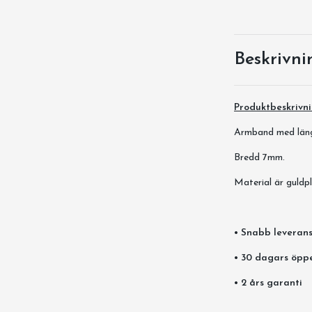
Beskrivni
Produktbeskrivn
Armband med läng
Bredd 7mm.
Material är guldpl
• Snabb leverans
• 30 dagars öpp
• 2 års garanti